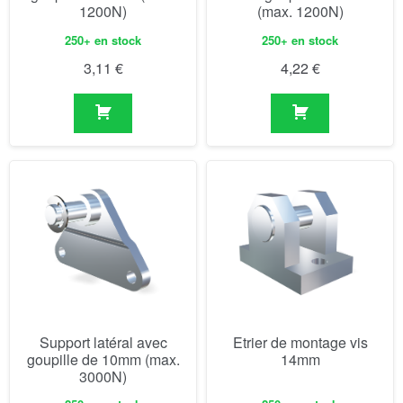
1200N)
(max. 1200N)
250+ en stock
250+ en stock
3,11
€
4,22
€
Support latéral avec
Etrier de montage vis
goupille de 10mm (max.
14mm
3000N)