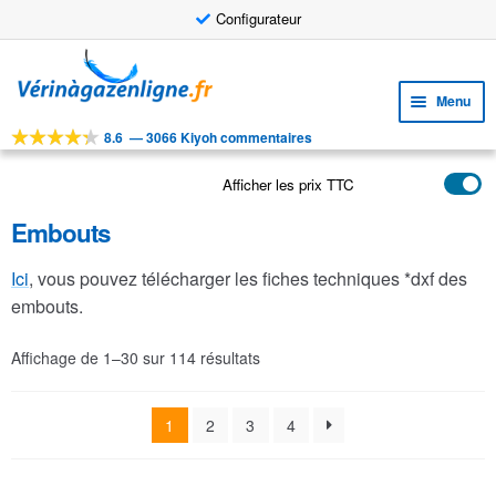
Configurateur
Aller
Aller
à
au
Menu
la
contenu
navigation
8.6
—
3066 Kiyoh commentaires
Ouvri
OUTILS
le
Afficher les prix TTC
Ouvri
PRODUITS
menu
le
enfan
Embouts
APPLICATIONS
menu
enfan
Ouvri
Ici
, vous pouvez télécharger les fiches techniques *dxf des
SERVICE CLIENTELE
le
embouts.
FAQ
menu
enfan
Affichage de 1–30 sur 114 résultats
1
2
3
4