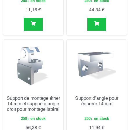
250+ en stock
250+ en stock
11,16
€
44,34
€
Support de montage étrier
Support d’angle pour
14 mm et support à angle
équerre 14 mm
droit pour montage latéral
250+ en stock
250+ en stock
56,28
€
11,94
€