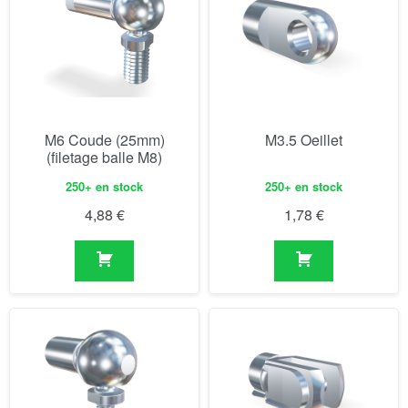
M6 Coude (25mm)
M3.5 Oeillet
(filetage balle M8)
250+ en stock
250+ en stock
4,88
€
1,78
€