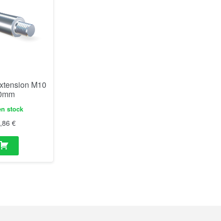
extension M10
0mm
en stock
1,86
€