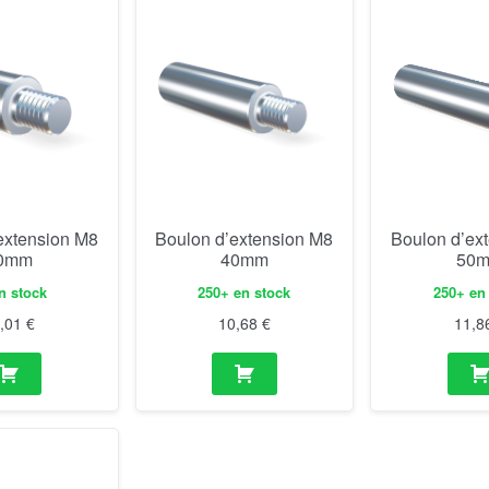
extension M8
Boulon d’extension M8
Boulon d’ex
0mm
40mm
50
n stock
250+ en stock
250+ en
0,01
€
10,68
€
11,8