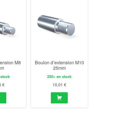
tension M8
Boulon d’extension M10
mm
25mm
 stock
250+ en stock
6
€
10,01
€