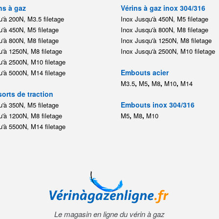
ns à gaz
Vérins à gaz inox 304/316
'à 200N, M3.5 filetage
Inox Jusqu'à 450N, M5 filetage
'à 450N, M5 filetage
Inox Jusqu'à 800N, M8 filetage
'à 800N, M8 filetage
Inox Jusqu'à 1250N, M8 filetage
'à 1250N, M8 filetage
Inox Jusqu'à 2500N, M10 filetage
'à 2500N, M10 filetage
Embouts acier
'à 5000N, M14 filetage
,
,
,
,
M3.5
M5
M8
M10
M14
orts de traction
Embouts inox 304/316
'à 350N, M5 filetage
,
,
'à 1200N, M8 filetage
M5
M8
M10
'à 5500N, M14 filetage
Le magasin en ligne du vérin à gaz