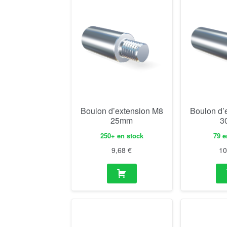
Boulon d’extension M8
Boulon d’
25mm
3
250+ en stock
79 e
9,68
€
1