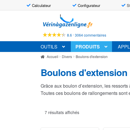
Calculateur
Configurateur
S
Aller
Aller
à
au
la
contenu
-
8.6
3064 commentaires
navigation
OUTILS
PRODUITS
APPL
Accueil
Divers
Boulons d'extension
Boulons d'extension
Grâce aux boulon d’extension, les ressorts 
Toutes ces boulons de rallongements sont 
7 résultats affichés