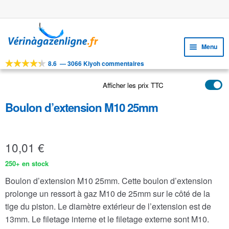
Stock important
Aller
Aller
à
au
Menu
la
contenu
navigation
8.6
—
3066 Kiyoh commentaires
Ouvri
OUTILS
le
Afficher les prix TTC
Ouvri
PRODUITS
menu
le
enfan
Boulon d’extension M10 25mm
APPLICATIONS
menu
enfan
Ouvri
SERVICE CLIENTELE
le
10,01
€
FAQ
menu
enfan
250+ en stock
Boulon d’extension M10 25mm. Cette boulon d’extension
prolonge un ressort à gaz M10 de 25mm sur le côté de la
tige du piston. Le diamètre extérieur de l’extension est de
13mm. Le filetage interne et le filetage externe sont M10.