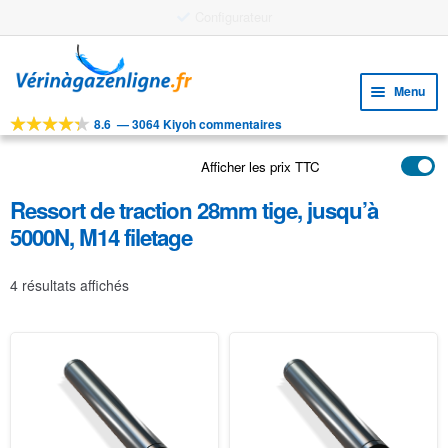
Configurateur
Aller
Aller
à
au
Menu
la
contenu
navigation
8.6
—
3064 Kiyoh commentaires
Ouvri
OUTILS
le
Afficher les prix TTC
Ouvri
PRODUITS
menu
le
enfan
Ressort de traction 28mm tige, jusqu’à
APPLICATIONS
menu
5000N, M14 filetage
enfan
Ouvri
SERVICE CLIENTELE
le
4 résultats affichés
FAQ
menu
enfan