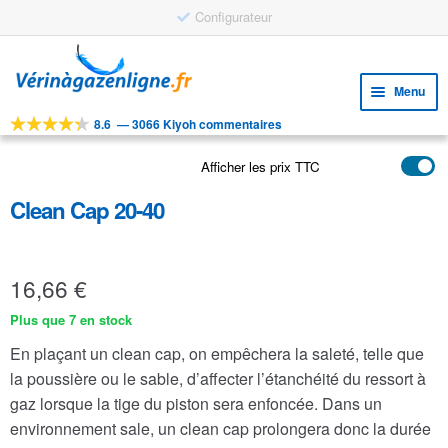
Configurateur
Aller
Aller
à
au
Menu
la
contenu
navigation
8.6
—
3066 Kiyoh commentaires
Ouvri
OUTILS
le
Afficher les prix TTC
Ouvri
PRODUITS
menu
le
enfan
Clean Cap 20-40
APPLICATIONS
menu
enfan
Ouvri
SERVICE CLIENTELE
le
16,66
€
FAQ
menu
enfan
Plus que 7 en stock
En plaçant un clean cap, on empêchera la saleté, telle que
la poussière ou le sable, d’affecter l’étanchéité du ressort à
gaz lorsque la tige du piston sera enfoncée. Dans un
environnement sale, un clean cap prolongera donc la durée