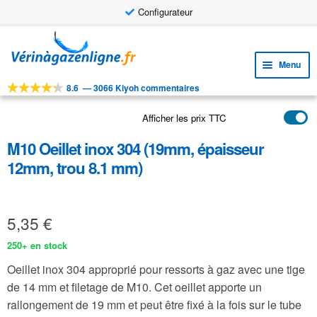
Configurateur
Aller
Aller
à
au
Menu
la
contenu
navigation
8.6
—
3066 Kiyoh commentaires
Ouvri
OUTILS
le
Afficher les prix TTC
Ouvri
PRODUITS
menu
le
enfan
M10 Oeillet inox 304 (19mm, épaisseur
APPLICATIONS
menu
12mm, trou 8.1 mm)
enfan
Ouvri
SERVICE CLIENTELE
le
FAQ
menu
5,35
€
enfan
250+ en stock
Oeillet inox 304 approprié pour ressorts à gaz avec une tige
de 14 mm et filetage de M10. Cet oeillet apporte un
rallongement de 19 mm et peut être fixé à la fois sur le tube