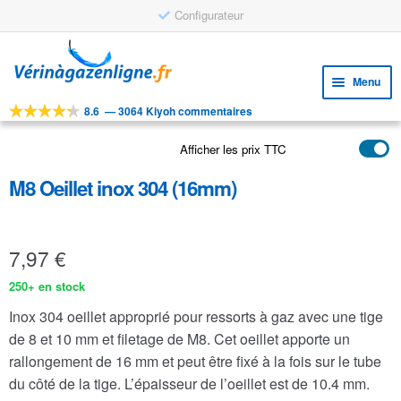
Configurateur
Aller
Aller
à
au
Menu
la
contenu
navigation
8.6
—
3064 Kiyoh commentaires
Ouvri
OUTILS
le
Afficher les prix TTC
Ouvri
PRODUITS
menu
le
enfan
M8 Oeillet inox 304 (16mm)
APPLICATIONS
menu
enfan
Ouvri
SERVICE CLIENTELE
le
7,97
€
FAQ
menu
enfan
250+ en stock
Inox 304 oeillet approprié pour ressorts à gaz avec une tige
de 8 et 10 mm et filetage de M8. Cet oeillet apporte un
rallongement de 16 mm et peut être fixé à la fois sur le tube
du côté de la tige. L’épaisseur de l’oeillet est de 10.4 mm.