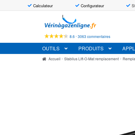
Calculateur
Configurateur
S
Aller
Aller
à
au
la
contenu
-
8.6
3063 commentaires
navigation
OUTILS
PRODUITS
APPL
Accueil
Stabilus Lift-O-Mat remplacement
Rempla