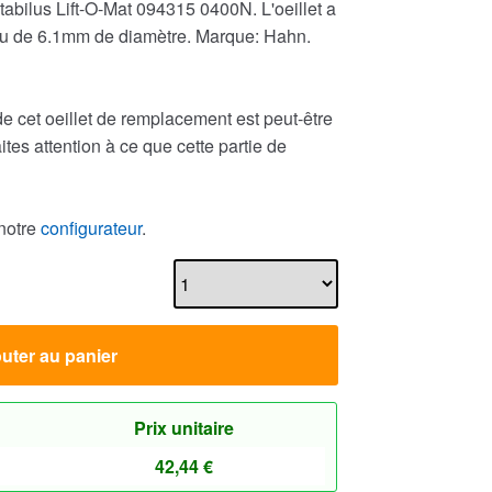
abilus Lift-O-Mat 094315 0400N. L'oeillet a
ou de 6.1mm de diamètre. Marque: Hahn.
e cet oeillet de remplacement est peut-être
aites attention à ce que cette partie de
notre
configurateur
.
uter au panier
Prix unitaire
42,44
€