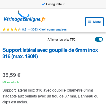
Configurateur
Aller
Aller
à
au
Menu
la
contenu
navigation
8.6
—
3063 Kiyoh commentaires
Ouvri
OUTILS
le
Afficher les prix TTC
Ouvri
PRODUITS
menu
le
enfan
Support latéral avec goupille de 6mm inox
APPLICATIONS
menu
316 (max. 180N)
enfan
Ouvri
SERVICE CLIENTELE
le
FAQ
menu
35,59
€
enfan
59 en stock
Support latéral inox 316 avec goupille (diamètre 6mm)
s’adapte aux oeillets avec un trou de 6.1mm. L’anneau ou
clips est inclus.