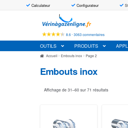
Calculateur
Configurateur
S
Aller
Aller
à
au
la
contenu
-
8.6
3063 commentaires
navigation
OUTILS
PRODUITS
APPL
Accueil
Embouts inox
Page 2
Embouts inox
Affichage de 31–60 sur 71 résultats