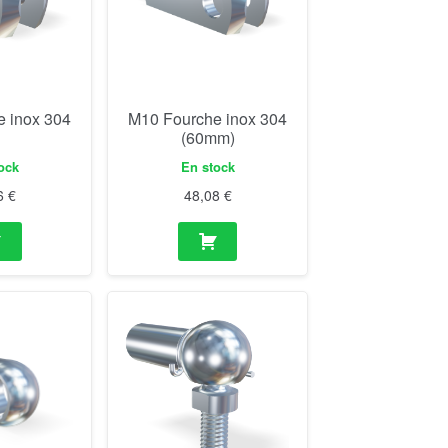
 inox 304
M10 Fourche inox 304
(60mm)
ock
En stock
6
€
48,08
€