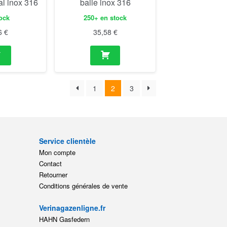
al inox 316
balle inox 316
ock
250+ en stock
6
€
35,58
€
1
2
3
Service clientèle
Mon compte
Contact
Retourner
Conditions générales de vente
Verinagazenligne.fr
HAHN Gasfedern