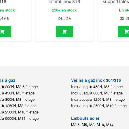
316
latéral inox 316
support latér
en stock
250+ en stock
En st
8,49
€
24,52
€
33,2
ns à gaz
Vérins à gaz inox 304/316
'à 200N, M3.5 filetage
Inox Jusqu'à 450N, M5 filetage
'à 450N, M5 filetage
Inox Jusqu'à 800N, M8 filetage
'à 800N, M8 filetage
Inox Jusqu'à 1250N, M8 filetage
'à 1250N, M8 filetage
Inox Jusqu'à 2500N, M10 filetage
'à 2500N, M10 filetage
Embouts acier
'à 5000N, M14 filetage
,
,
,
,
M3.5
M5
M8
M10
M14