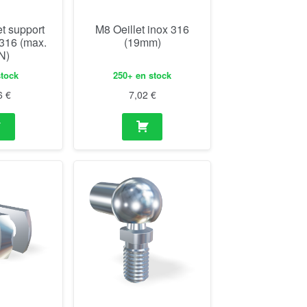
et support
M8 Oeillet inox 316
 316 (max.
(19mm)
N)
stock
250+ en stock
6
€
7,02
€