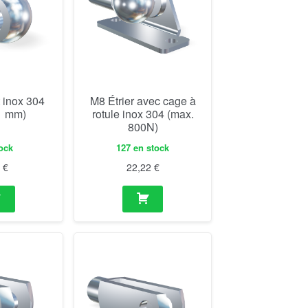
 inox 304
M8 Étrier avec cage à
.1 mm)
rotule inox 304 (max.
800N)
ock
127 en stock
2
€
22,22
€