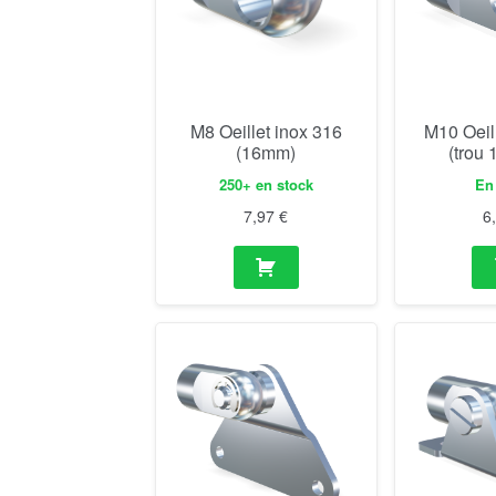
M8 Oeillet inox 316
M10 Oeil
(16mm)
(trou
250+ en stock
En
7,97
€
6