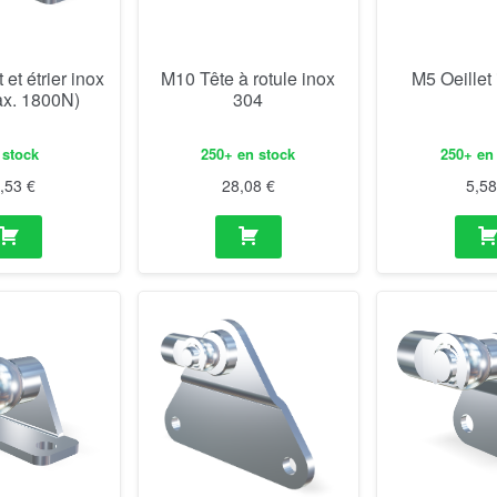
 et étrier inox
M10 Tête à rotule inox
M5 Oeillet
ax. 1800N)
304
 stock
250+ en stock
250+ en
3,53
€
28,08
€
5,5