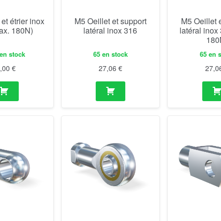
et étrier inox
M5 Oeillet et support
M5 Oeillet 
ax. 180N)
latéral inox 316
latéral inox
180
en stock
65 en stock
65 en 
8,00
€
27,06
€
27,0