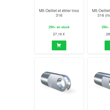
M5 Oeillet et étrier inox
M5 Oeillet 
316
316 (m
250+ en stock
250+ 
27,16
€
2