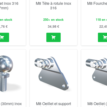
et inox 316
M8 Tête à rotule inox
M8 Fourche
7mm)
316
en stock
250+ en stock
118 en 
5,76
€
34,98
€
22,4
(30mm) inox
M8 Oeillet et support
M8 Oeillet 