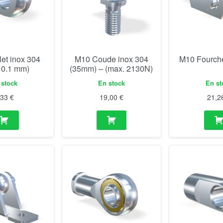
let inox 304
M10 Coude inox 304
M10 Fourche
 10.1 mm)
(35mm) – (max. 2130N)
 stock
En stock
En st
,33
€
19,00
€
21,2