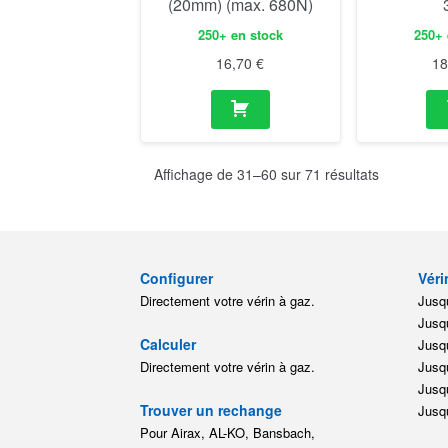
(20mm) (max. 680N)
250+ en stock
250+ 
16,70
€
1
Affichage de 31–60 sur 71 résultats
Configurer
Véri
Directement votre vérin à gaz.
Jusqu
Jusqu
Calculer
Jusqu
Directement votre vérin à gaz.
Jusqu
Jusqu
Trouver un rechange
Jusqu
Pour Airax, AL-KO, Bansbach,