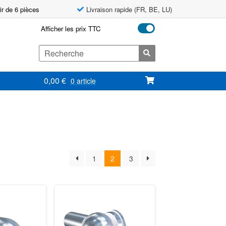
ir de 6 pièces
Livraison rapide (FR, BE, LU)
Afficher les prix TTC
Search
for:
0,00
€
0 article
1
2
3