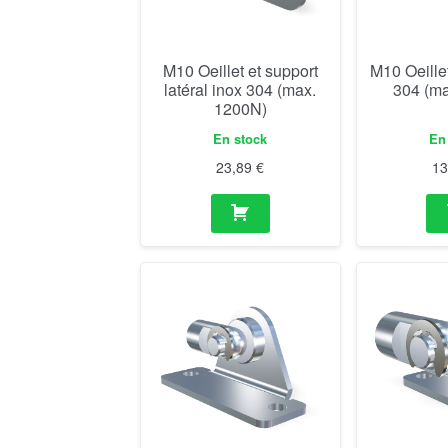
M10 Oeillet et support
M10 Oeillet
latéral inox 304 (max.
304 (m
1200N)
En stock
En
23,89
€
1