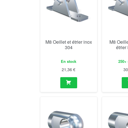
M8 Oeillet et étrier inox
M8 Oeill
304
étrier
En stock
250+ 
21,36
€
3