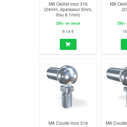
M8 Oeillet inox 316
M8 Oeill
(24mm, épaisseur 5mm,
(2
trou 8.1mm)
250+ en stock
250+ 
9,14
€
1
M8 Coude inox 316
M8 Coude 