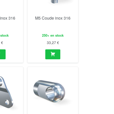
 inox 316
M5 Coude inox 316
 stock
250+ en stock
8
€
33,27
€