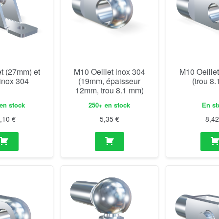
et (27mm) et
M10 Oeillet inox 304
M10 Oeillet
 inox 304
(19mm, épaisseur
(trou 8
12mm, trou 8.1 mm)
en stock
250+ en stock
En st
0,10
€
5,35
€
8,4