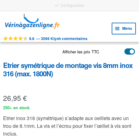
Configurateur
Aller
Aller
à
au
Menu
la
contenu
navigation
8.6
—
3066 Kiyoh commentaires
Ouvri
OUTILS
le
Afficher les prix TTC
Ouvri
PRODUITS
menu
le
enfan
Etrier symétrique de montage vis 8mm inox
APPLICATIONS
menu
316 (max. 1800N)
enfan
Ouvri
SERVICE CLIENTELE
le
FAQ
menu
26,95
€
enfan
250+ en stock
Etrier inox 316 (symétrique) s’adapte aux oeillets avec un
trou de 8.1mm. La vis et l’écrou pour fixer l’œillet à vis sont
inclus.