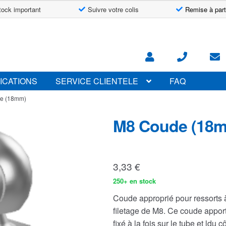
tock important
Suivre votre colis
Remise à part
ICATIONS
SERVICE CLIENTELE
FAQ
e (18mm)
M8 Coude (18
3,33
€
250+ en stock
Coude approprié pour ressorts 
filetage de M8. Ce coude appor
fixé à la fois sur le tube et ldu 