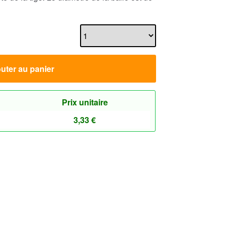
uter au panier
Prix unitaire
3,33
€