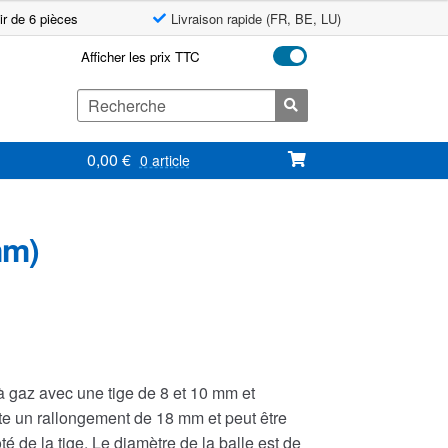
ir de 6 pièces
Livraison rapide (FR, BE, LU)
Afficher les prix TTC
Search
for:
0,00
€
0 article
mm)
à gaz avec une tige de 8 et 10 mm et
te un rallongement de 18 mm et peut être
côté de la tige. Le diamètre de la balle est de