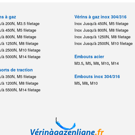
ns à gaz
Vérins à gaz inox 304/316
'à 200N, M3.5 filetage
Inox Jusqu'à 450N, M5 filetage
'à 450N, M5 filetage
Inox Jusqu'à 800N, M8 filetage
'à 800N, M8 filetage
Inox Jusqu'à 1250N, M8 filetage
'à 1250N, M8 filetage
Inox Jusqu'à 2500N, M10 filetage
'à 2500N, M10 filetage
Embouts acier
'à 5000N, M14 filetage
,
,
,
,
M3.5
M5
M8
M10
M14
orts de traction
Embouts inox 304/316
'à 350N, M5 filetage
,
,
'à 1200N, M8 filetage
M5
M8
M10
'à 5500N, M14 filetage