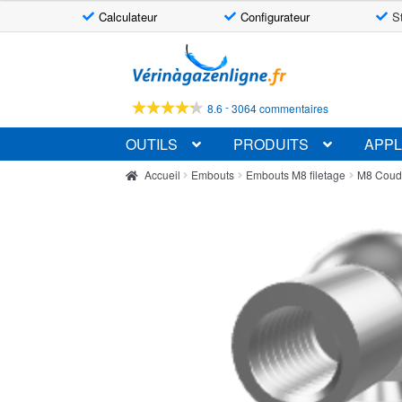
Calculateur
Configurateur
S
Aller
Aller
à
au
la
contenu
-
8.6
3064 commentaires
navigation
OUTILS
PRODUITS
APPL
Accueil
Embouts
Embouts M8 filetage
M8 Coud