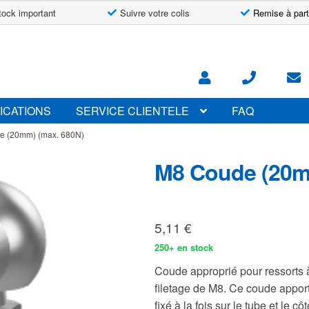
tock important
Suivre votre colis
Remise à part
ICATIONS
SERVICE CLIENTELE
FAQ
e (20mm) (max. 680N)
M8 Coude (20m
5,11
€
250+ en stock
Coude approprié pour ressorts 
filetage de M8. Ce coude appor
fixé à la fois sur le tube et le c