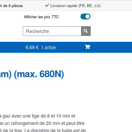
ir de 6 pièces
Livraison rapide (FR, BE, LU)
Afficher les prix TTC
Search
for:
6,68
€
1 article
m) (max. 680N)
à gaz avec une tige de 8 et 10 mm et
te un rallongement de 20 mm et peut être
ôté de la tige. Le diamètre de la balle est de