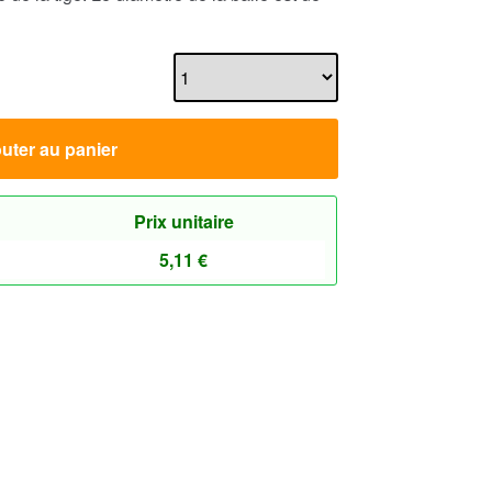
uter au panier
Prix unitaire
5,11
€