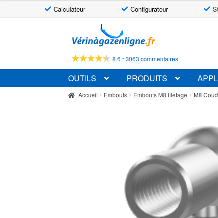
Calculateur
Configurateur
S
Aller
Aller
à
au
la
contenu
-
8.6
3063 commentaires
navigation
OUTILS
PRODUITS
APPL
Accueil
Embouts
Embouts M8 filetage
M8 Coud