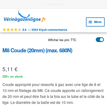
Stock important
Aller
Aller
à
au
Menu
la
contenu
navigation
8.6
—
3064 Kiyoh commentaires
Ouvri
OUTILS
le
Afficher les prix TTC
Ouvri
PRODUITS
menu
le
enfan
M8 Coude (20mm) (max. 680N)
APPLICATIONS
menu
enfan
Ouvri
SERVICE CLIENTELE
le
5,11
€
FAQ
menu
enfan
250+ en stock
Coude approprié pour ressorts à gaz avec une tige de 8 et
10 mm et filetage de M8. Ce coude apporte un rallongement
de 20 mm et peut être fixé à la fois sur le tube et le côté de la
tige. Le diamètre de la balle est de 10 mm.