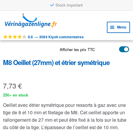
Stock important
Aller
Aller
à
au
Menu
la
contenu
navigation
8.6
—
3064 Kiyoh commentaires
Ouvri
OUTILS
le
Afficher les prix TTC
Ouvri
PRODUITS
menu
le
enfan
M8 Oeillet (27mm) et étrier symétrique
APPLICATIONS
menu
enfan
Ouvri
SERVICE CLIENTELE
le
7,73
€
FAQ
menu
enfan
250+ en stock
Oeillet avec
étrier
symétrique pour ressorts à gaz avec une
tige de 8 et 10 mm et filetage de M8. Cet oeillet apporte un
rallongement de 27 mm et peut être fixé à la fois sur le tube
du côté de la tige. L’épaisseur de l’oeillet est de 10 mm.