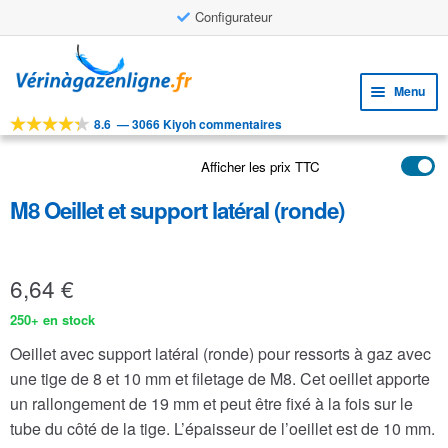
Configurateur
Aller
Aller
à
au
Menu
la
contenu
navigation
8.6
—
3066 Kiyoh commentaires
Ouvri
OUTILS
le
Afficher les prix TTC
Ouvri
PRODUITS
menu
le
enfan
M8 Oeillet et support latéral (ronde)
APPLICATIONS
menu
enfan
Ouvri
SERVICE CLIENTELE
le
6,64
€
FAQ
menu
enfan
250+ en stock
Oeillet avec support latéral (ronde) pour ressorts à gaz avec
une tige de 8 et 10 mm et filetage de M8. Cet oeillet apporte
un rallongement de 19 mm et peut être fixé à la fois sur le
tube du côté de la tige. L’épaisseur de l’oeillet est de 10 mm.