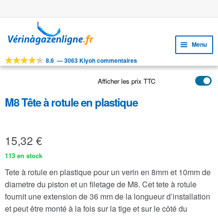
Stock important
Aller
Aller
à
au
Menu
la
contenu
navigation
8.6
—
3063 Kiyoh commentaires
Ouvri
OUTILS
le
Afficher les prix TTC
Ouvri
PRODUITS
menu
le
enfan
M8 Tête à rotule en plastique
APPLICATIONS
menu
enfan
Ouvri
SERVICE CLIENTELE
le
15,32
€
FAQ
menu
enfan
113 en stock
Tete à rotule en plastique pour un verin en 8mm et 10mm de
diametre du piston et un filetage de M8. Cet tete à rotule
fournit une extension de 36 mm de la longueur d’installation
et peut être monté à la fois sur la tige et sur le côté du