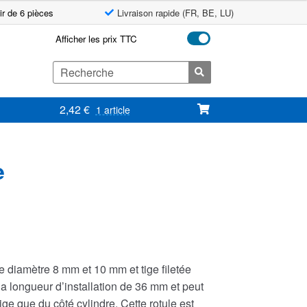
ir de 6 pièces
Livraison rapide (FR, BE, LU)
Afficher les prix TTC
Search
for:
2,42
€
1 article
e
ge diamètre 8 mm et 10 mm et tige filetée
 la longueur d’installation de 36 mm et peut
tige que du côté cylindre. Cette rotule est