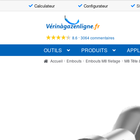
Calculateur
Configurateur
S
Aller
Aller
à
au
la
contenu
-
8.6
3064 commentaires
navigation
OUTILS
PRODUITS
APPL
Accueil
Embouts
Embouts M8 filetage
M8 Tête à