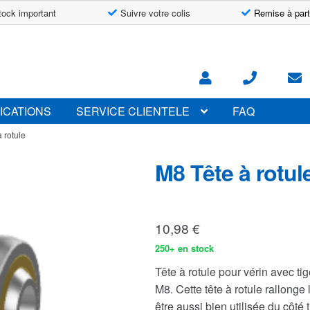
tock important
Suivre votre colis
Remise à part
ICATIONS
SERVICE CLIENTELE
FAQ
 rotule
M8 Tête à rotul
10,98
€
250+ en stock
Tête à rotule pour vérin avec ti
M8. Cette tête à rotule rallonge
être aussi bien utilisée du côté 