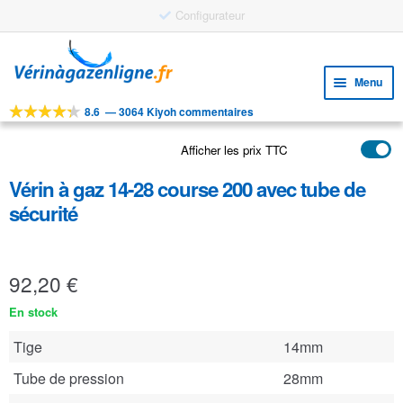
Configurateur
Aller
Aller
à
au
Menu
la
contenu
navigation
8.6
—
3064 Kiyoh commentaires
Ouvri
OUTILS
le
Afficher les prix TTC
Ouvri
PRODUITS
menu
le
enfan
Vérin à gaz 14-28 course 200 avec tube de
APPLICATIONS
menu
sécurité
enfan
Ouvri
SERVICE CLIENTELE
le
FAQ
menu
92,20
€
enfan
En stock
Tige
14mm
Tube de pression
28mm