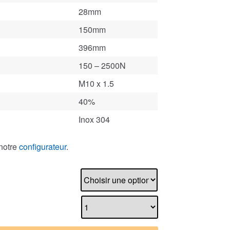
28mm
150mm
396mm
150 – 2500N
M10 x 1.5
40%
Inox 304
notre
configurateur
.