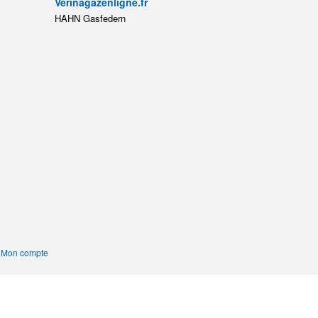
Verinagazenligne.fr
HAHN Gasfedern
|
Mon compte