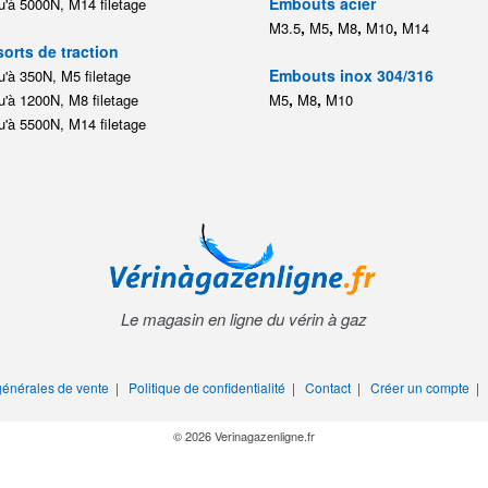
Embouts acier
'à 5000N, M14 filetage
,
,
,
,
M3.5
M5
M8
M10
M14
orts de traction
Embouts inox 304/316
'à 350N, M5 filetage
,
,
'à 1200N, M8 filetage
M5
M8
M10
'à 5500N, M14 filetage
Le magasin en ligne du vérin à gaz
générales de vente
|
Politique de confidentialité
|
Contact
|
Créer un compte
© 2026 Verinagazenligne.fr