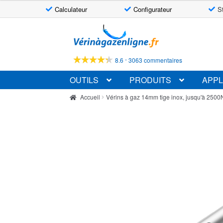
Calculateur
Configurateur
S
Aller
Aller
à
au
la
contenu
-
8.6
3063 commentaires
navigation
OUTILS
PRODUITS
APPL
Accueil
Vérins à gaz 14mm tige inox, jusqu'à 2500N