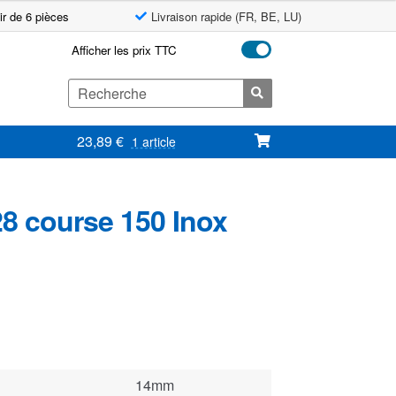
ir de 6 pièces
Livraison rapide (FR, BE, LU)
Afficher les prix TTC
Search
for:
23,89
€
1 article
28 course 150 Inox
14mm