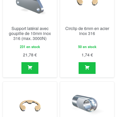
Support latéral avec
Circlip de 6mm en acier
goupille de 10mm inox
inox 316
316 (max. 3000N)
231 en stock
50 en stock
21,78
€
1,74
€