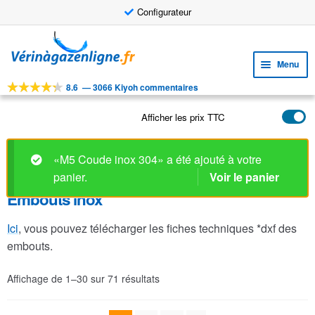
Configurateur
Aller
Aller
à
au
Menu
la
contenu
navigation
8.6
—
3066 Kiyoh commentaires
Ouvri
OUTILS
le
Afficher les prix TTC
Ouvri
PRODUITS
menu
le
enfan
APPLICATIONS
menu
«M5 Coude inox 304» a été ajouté à votre
enfan
Ouvri
panier.
Voir le panier
SERVICE CLIENTELE
le
Embouts inox
FAQ
menu
enfan
Ici
, vous pouvez télécharger les fiches techniques *dxf des
embouts.
Affichage de 1–30 sur 71 résultats