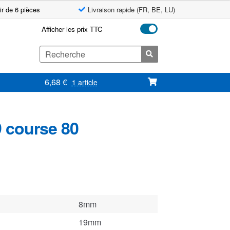
ir de 6 pièces
Livraison rapide (FR, BE, LU)
Afficher les prix TTC
Search
for:
6,68
€
1 article
9 course 80
8mm
19mm