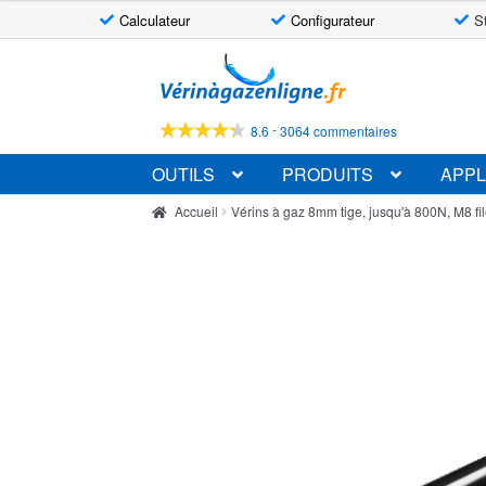
Calculateur
Configurateur
S
Aller
Aller
à
au
la
contenu
-
8.6
3064 commentaires
navigation
OUTILS
PRODUITS
APPL
Accueil
Vérins à gaz 8mm tige, jusqu'à 800N, M8 fi