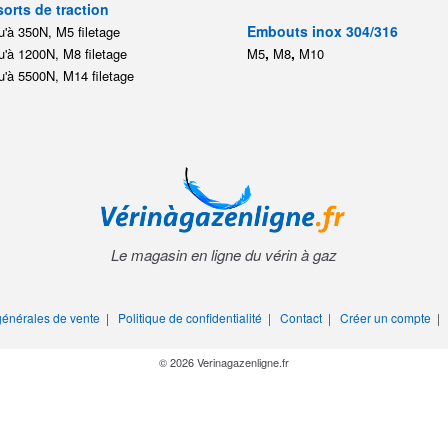
orts de traction
Embouts inox 304/316
'à 350N, M5 filetage
,
,
'à 1200N, M8 filetage
M5
M8
M10
'à 5500N, M14 filetage
Le magasin en ligne du vérin à gaz
générales de vente
|
Politique de confidentialité
|
Contact
|
Créer un compte
© 2026 Verinagazenligne.fr