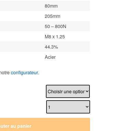
80mm
205mm
50 – 800N
M8 x 1.25
44.3%
Acier
notre
configurateur
.
uter au panier