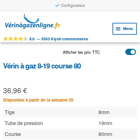
Configurateur
Aller
Aller
à
au
Menu
la
contenu
navigation
8.6
—
3063 Kiyoh commentaires
Ouvri
OUTILS
le
Afficher les prix TTC
Ouvri
PRODUITS
menu
le
enfan
Vérin à gaz 8-19 course 80
APPLICATIONS
menu
enfan
Ouvri
SERVICE CLIENTELE
le
36,96
€
FAQ
menu
enfan
Disponible à partir de la semaine 25
Tige
8mm
Tube de pression
19mm
Course
80mm