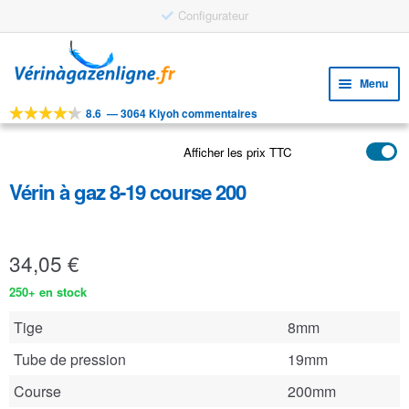
Configurateur
Aller
Aller
à
au
Menu
la
contenu
navigation
8.6
—
3064 Kiyoh commentaires
Ouvri
OUTILS
le
Afficher les prix TTC
Ouvri
PRODUITS
menu
le
enfan
Vérin à gaz 8-19 course 200
APPLICATIONS
menu
enfan
Ouvri
SERVICE CLIENTELE
le
34,05
€
FAQ
menu
enfan
250+ en stock
Tige
8mm
Tube de pression
19mm
Course
200mm