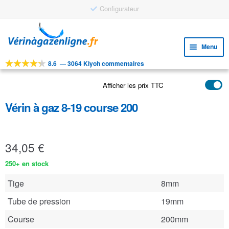
Configurateur
Aller
Aller
à
au
Menu
la
contenu
navigation
8.6
—
3064 Kiyoh commentaires
Ouvri
OUTILS
le
Afficher les prix TTC
Ouvri
PRODUITS
menu
le
enfan
Vérin à gaz 8-19 course 200
APPLICATIONS
menu
enfan
Ouvri
SERVICE CLIENTELE
le
34,05
€
FAQ
menu
enfan
250+ en stock
Tige
8mm
Tube de pression
19mm
Course
200mm