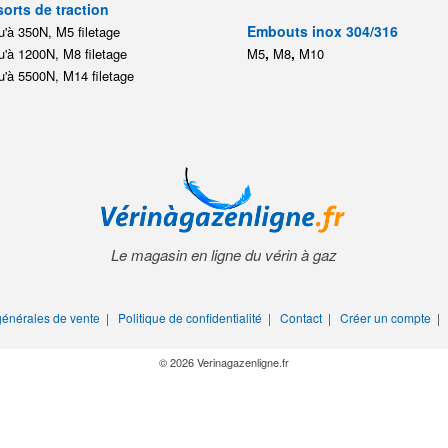
orts de traction
Embouts inox 304/316
'à 350N, M5 filetage
,
,
'à 1200N, M8 filetage
M5
M8
M10
'à 5500N, M14 filetage
Le magasin en ligne du vérin à gaz
générales de vente
|
Politique de confidentialité
|
Contact
|
Créer un compte
© 2026 Verinagazenligne.fr