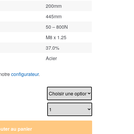
200mm
445mm
50 – 800N
M8 x 1.25
37.0%
Acier
notre
configurateur
.
uter au panier