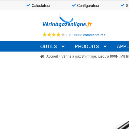
Calculateur
Configurateur
S
Aller
Aller
à
au
la
contenu
-
8.6
3063 commentaires
navigation
OUTILS
PRODUITS
APPL
Accueil
Vérins à gaz 8mm tige, jusqu'à 800N, M8 fi