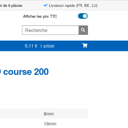
ir de 6 pièces
Livraison rapide (FR, BE, LU)
Afficher les prix TTC
Search
for:
5,11
€
1 article
9 course 200
8mm
19mm