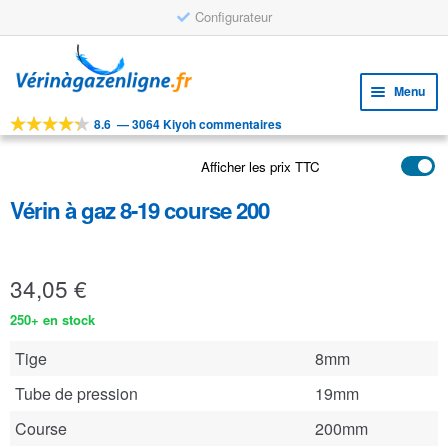
Configurateur
Aller
Aller
à
au
Menu
la
contenu
navigation
8.6
—
3064 Kiyoh commentaires
Ouvri
OUTILS
le
Afficher les prix TTC
Ouvri
PRODUITS
menu
le
enfan
Vérin à gaz 8-19 course 200
APPLICATIONS
menu
enfan
Ouvri
SERVICE CLIENTELE
le
34,05
€
FAQ
menu
enfan
250+ en stock
Tige
8mm
Tube de pression
19mm
Course
200mm